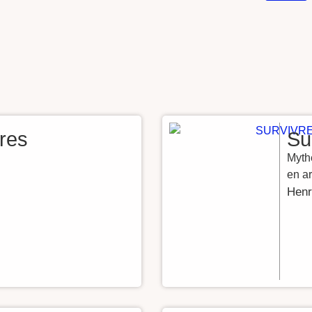
res
Su
Myth
en ar
Hen