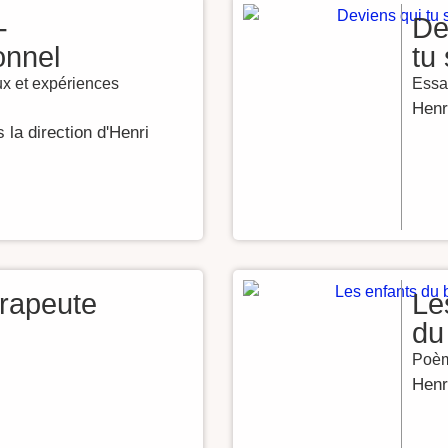
-
De
onnel
tu
x et expériences
Essai
Hen
 la direction d'Henri
érapeute
Le
du
Poè
Hen