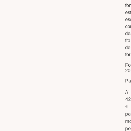
fo
es
es
co
de
fra
de
fo
Fo
20
Pa
//
42
€
pa
mo
pe