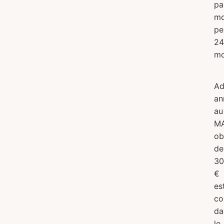
pa
mo
pe
24
mo
Ad
an
au
MA
ob
de
30
€
es
co
da
le