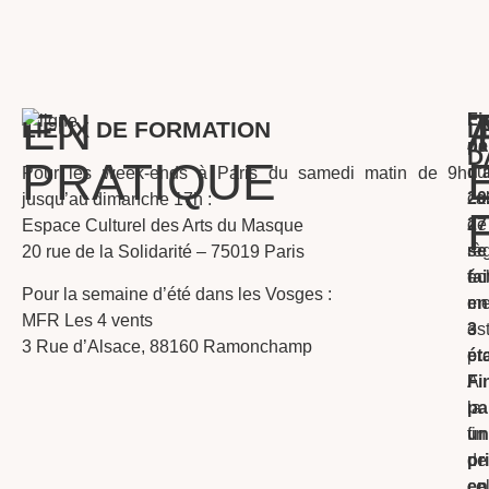
EN
La
Fi
LIEUX DE FORMATION
L
dé
pa
D
PRATIQUE
d’
:
u
Pour les week-ends à Paris du samedi matin de 9h
20
ca
jusqu’au dimanche 17h :
27
de
Espace Culturel des Arts du Masque
se
rè
20 rue de la Solidarité – 75019 Paris
fai
éc
Pour la semaine d’été dans les Vosges :
en
me
MFR Les 4 vents
3
es
3 Rue d’Alsace, 88160 Ramonchamp
ét
pr
A
Fi
la
pa
fin
un
de
pr
cel
en