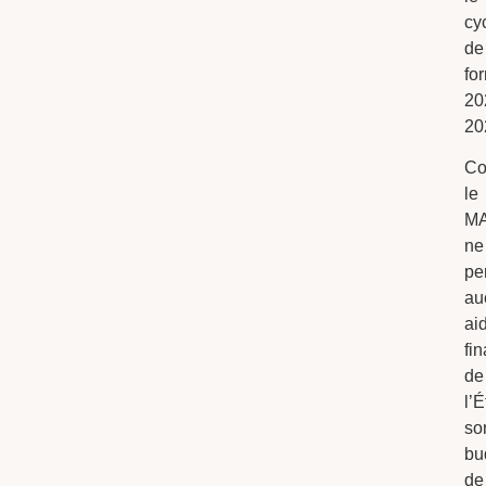
cy
de
fo
20
20
C
le
M
ne
pe
au
ai
fi
de
l’É
so
bu
de