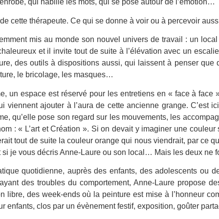
 enrobe, qui habille les mots, qui se pose autour de l’émotion…
de cette thérapeute. Ce qui se donne à voir ou à percevoir aussi
mment mis au monde son nouvel univers de travail : un local 
chaleureux et il invite tout de suite à l’élévation avec un escal
ure, des outils à dispositions aussi, qui laissent à penser que d
ture, le bricolage, les masques…
ime, un espace est réservé pour les entretiens en « face à fac
i viennent ajouter à l’aura de cette ancienne grange. C’est ic
ime, qu’elle pose son regard sur les mouvements, les accompagn
om : « L’art et Création ». Si on devait y imaginer une couleur
ait tout de suite la couleur orange qui nous viendrait, par ce q
t si je vous décris Anne-Laure ou son local… Mais les deux ne f
tique quotidienne, auprès des enfants, des adolescents ou des
 ayant des troubles du comportement, Anne-Laure propose des
ion libre, des week-ends où la peinture est mise à l’honneur c
our enfants, clos par un évènement festif, exposition, goûter par