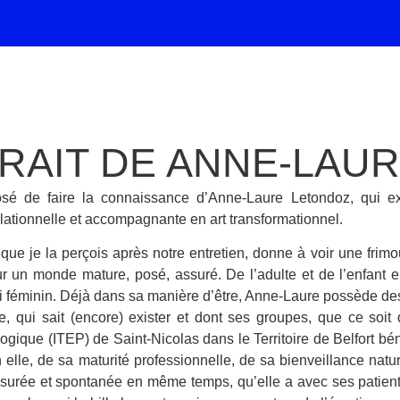
RAIT DE ANNE-LAU
osé de faire la connaissance d’Anne-Laure Letondoz, qui ex
lationnelle et accompagnante en art transformationnel.
 que je la perçois après notre entretien, donne à voir une fri
sur un monde mature, posé, assuré. De l’adulte et de l’enfant 
si féminin. Déjà dans sa manière d’être, Anne-Laure possède des 
e, qui sait (encore) exister et dont ses groupes, que ce soit d
gique (ITEP) de Saint-Nicolas dans le Territoire de Belfort bén
n elle, de sa maturité professionnelle, de sa bienveillance natu
surée et spontanée en même temps, qu’elle a avec ses patients,