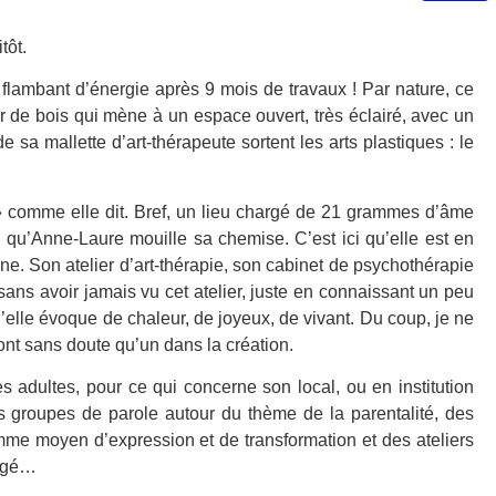
tôt.
flambant d’énergie après 9 mois de travaux ! Par nature, ce
ier de bois qui mène à un espace ouvert, très éclairé, avec un
e sa mallette d’art-thérapeute sortent les arts plastiques : le
e » comme elle dit. Bref, un lieu chargé de 21 grammes d’âme
i qu’Anne-Laure mouille sa chemise. C’est ici qu’elle est en
e. Son atelier d’art-thérapie, son cabinet de psychothérapie
 sans avoir jamais vu cet atelier, juste en connaissant un peu
u’elle évoque de chaleur, de joyeux, de vivant. Du coup, je ne
ont sans doute qu’un dans la création.
 adultes, pour ce qui concerne son local, ou en institution
 groupes de parole autour du thème de la parentalité, des
omme moyen d’expression et de transformation et des ateliers
tagé…